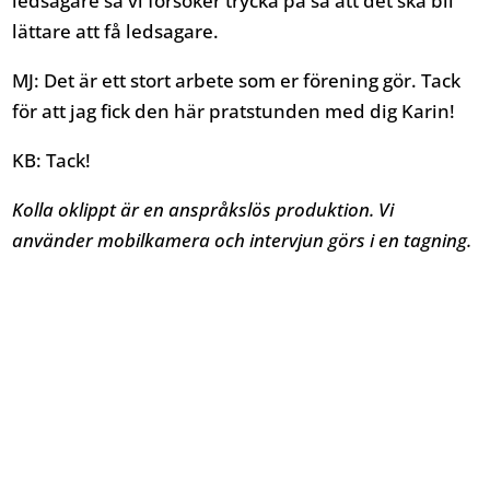
ledsagare så vi försöker trycka på så att det ska bli
lättare att få ledsagare.
MJ: Det är ett stort arbete som er förening gör. Tack
för att jag fick den här pratstunden med dig Karin!
KB: Tack!
Kolla oklippt är en anspråkslös produktion. Vi
använder mobilkamera och intervjun görs i en tagning.
Antidiskrimineringsbyrån Väst är en ideell