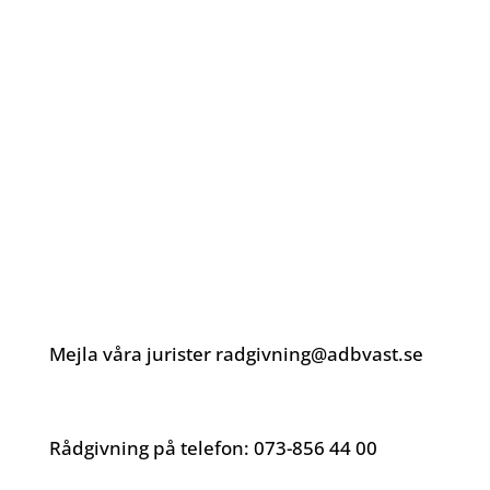
förening som drivs med stöd från
Myndigheten för ungdoms- och
civilsamhällesfrågor (MUCF) och Göteborgs
Stad.
Kontakta Antidiskrimineringsbyrån
Väst:
Mejla våra jurister radgivning@adbvast.se
Rådgivning på telefon:
073-856 44 00