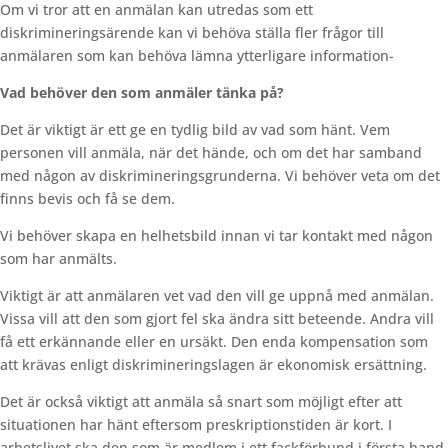
Om vi tror att en anmälan kan utredas som ett
diskrimineringsärende kan vi behöva ställa fler frågor till
anmälaren som kan behöva lämna ytterligare information-
Vad behöver
den som anmäler tänka på?
Det är viktigt är ett ge en tydlig bild av vad som hänt. Vem
personen vill anmäla, när det hände, och om det har samband
med någon av diskrimineringsgrunderna. Vi behöver veta om det
finns bevis och få se dem.
Vi behöver skapa en helhetsbild innan vi tar kontakt med någon
som har anmälts.
Viktigt är att anmälaren vet vad den vill ge uppnå med anmälan.
Vissa vill att den som gjort fel ska ändra sitt beteende. Andra vill
få ett erkännande eller en ursäkt. Den enda kompensation som
att krävas enligt diskrimineringslagen är ekonomisk ersättning.
Det är också viktigt att anmäla så snart som möjligt efter att
situationen har hänt eftersom preskriptionstiden är kort. I
arbetslivet ska den som är medlem i ett fackförbund i första hand