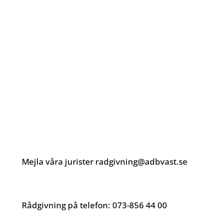
Antidiskrimineringsbyrån Väst är en ideell
förening som drivs med stöd från
Myndigheten för ungdoms- och
civilsamhällesfrågor (MUCF) och Göteborgs
Stad.
Kontakta Antidiskrimineringsbyrån
Väst:
Mejla våra jurister radgivning@adbvast.se
Rådgivning på telefon:
073-856 44 00