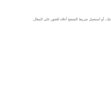
ثك، أو استعمل شريط التصفح أعلاه للعثور على المقال.
förening som drivs med stöd från Myndigheten för ungdoms- och ci